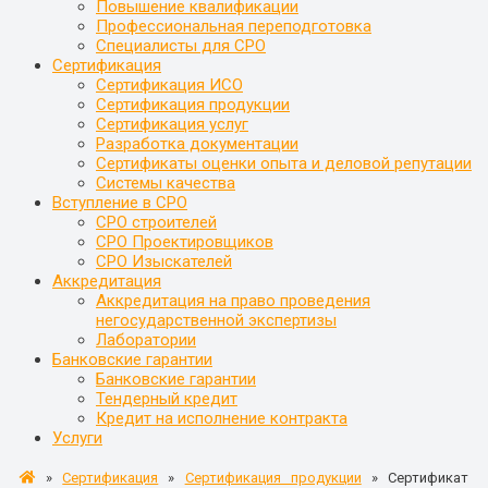
Повышение квалификации
Профессиональная переподготовка
Специалисты для СРО
Сертификация
Сертификация ИСО
Сертификация продукции
Сертификация услуг
Разработка документации
Сертификаты оценки опыта и деловой репутации
Системы качества
Вступление в СРО
СРО строителей
СРО Проектировщиков
СРО Изыскателей
Аккредитация
Аккредитация на право проведения
негосударственной экспертизы
Лаборатории
Банковские гарантии
Банковские гарантии
Тендерный кредит
Кредит на исполнение контракта
Услуги
»
Сертификация
»
Сертификация продукции
»
Сертификат