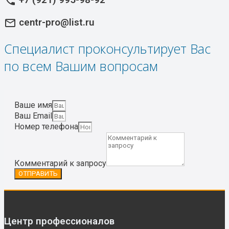
+7 (921) 995-98-92
phone
centr-pro@list.ru
mail_outline
Специалист проконсультирует Вас
по всем Вашим вопросам
Ваше имя
Ваш Email
Номер телефона
Комментарий к запросу
ОТПРАВИТЬ
Центр профессионалов