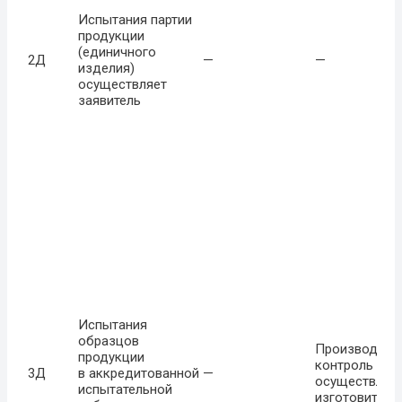
Испытания партии
продукции
(единичного
2Д
—
—
изделия)
осуществляет
заявитель
Испытания
образцов
Производств
продукции
контроль
3Д
в аккредитованной
—
осуществляе
испытательной
изготовитель