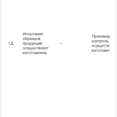
Испытания
Производств
образцов
контроль
1Д
продукции
—
осуществляе
осуществляет
изготовитель
изготовитель