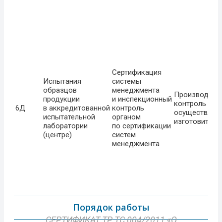
Сертификация
Испытания
системы
образцов
менеджмента
Производств
продукции
и инспекционный
контроль
6Д
в аккредитованной
контроль
осуществляе
испытательной
органом
изготовитель
лаборатории
по сертификации
(центре)
систем
менеджмента
Порядок работы
СЕРТИФИКАТ ТР ТС 004/2011 «О