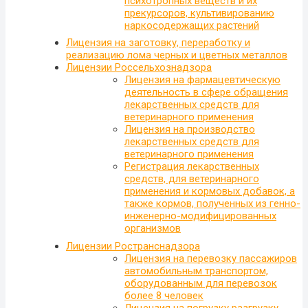
психотропных веществ и их
прекурсоров, культивированию
наркосодержащих растений
Лицензия на заготовку, переработку и
реализацию лома черных и цветных металлов
Лицензии Россельхознадзора
Лицензия на фармацевтическую
деятельность в сфере обращения
лекарственных средств для
ветеринарного применения
Лицензия на производство
лекарственных средств для
ветеринарного применения
Регистрация лекарственных
средств, для ветеринарного
применения и кормовых добавок, а
также кормов, полученных из генно-
инженерно-модифицированных
организмов
Лицензии Ространснадзора
Лицензия на перевозку пассажиров
автомобильным транспортом,
оборудованным для перевозок
более 8 человек
Лицензия на погрузку разгрузку