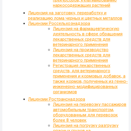
прекурсоров, культивированию
наркосодержащих растений
Лицензия на заготовку, переработку и
реализацию лома черных и цветных металлов
Лицензии Россельхознадзора
Лицензия на фармацевтическую
деятельность в сфере обращения
лекарственных средств для
ветеринарного применения
Лицензия на производство
лекарственных средств для
ветеринарного применения
Регистрация лекарственных
средств, для ветеринарного
применения и кормовых добавок, а
также кормов, полученных из генно-
инженерно-модифицированных
организмов
Лицензии Ространснадзора
Лицензия на перевозку пассажиров
автомобильным транспортом,
оборудованным для перевозок
более 8 человек
Лицензия на погрузку разгрузку
опасных грузов на