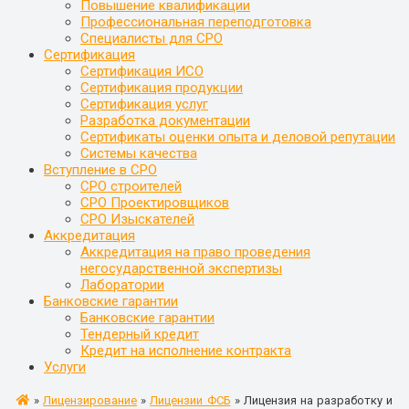
Повышение квалификации
Профессиональная переподготовка
Специалисты для СРО
Сертификация
Сертификация ИСО
Сертификация продукции
Сертификация услуг
Разработка документации
Сертификаты оценки опыта и деловой репутации
Системы качества
Вступление в СРО
СРО строителей
СРО Проектировщиков
СРО Изыскателей
Аккредитация
Аккредитация на право проведения
негосударственной экспертизы
Лаборатории
Банковские гарантии
Банковские гарантии
Тендерный кредит
Кредит на исполнение контракта
Услуги
»
Лицензирование
»
Лицензии ФСБ
»
Лицензия на разработку и