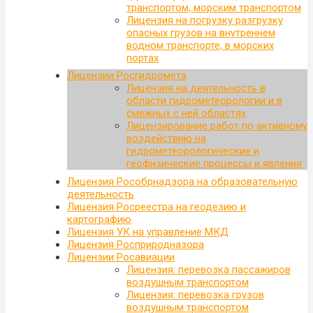
транспортом, морским транспортом
Лицензия на погрузку разгрузку
опасных грузов на внутреннем
водном транспорте, в морских
портах
Лицензии Росгидромета
Лицензия на деятельность в
области гидрометеорологии и в
смежных с ней областях
Лицензирование работ по активному
воздействию на
гидрометеорологические и
геофизические процессы и явления
Лицензия Рособрнадзора на образовательную
деятельность
Лицензия Росреестра на геодезию и
картографию
Лицензия УК на управление МКД
Лицензия Росприродназора
Лицензии Росавиации
Лицензия: перевозка пассажиров
воздушным транспортом
Лицензия: перевозка грузов
воздушным транспортом