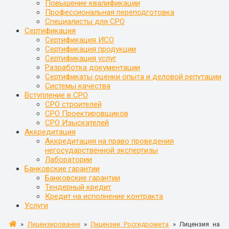
Повышение квалификации
Профессиональная переподготовка
Специалисты для СРО
Сертификация
Сертификация ИСО
Сертификация продукции
Сертификация услуг
Разработка документации
Сертификаты оценки опыта и деловой репутации
Системы качества
Вступление в СРО
СРО строителей
СРО Проектировщиков
СРО Изыскателей
Аккредитация
Аккредитация на право проведения
негосударственной экспертизы
Лаборатории
Банковские гарантии
Банковские гарантии
Тендерный кредит
Кредит на исполнение контракта
Услуги
»
Лицензирование
»
Лицензии Росгидромета
»
Лицензия на