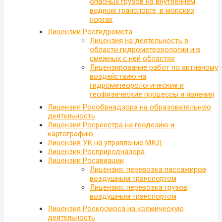
опасных грузов на внутреннем
водном транспорте, в морских
портах
Лицензии Росгидромета
Лицензия на деятельность в
области гидрометеорологии и в
смежных с ней областях
Лицензирование работ по активному
воздействию на
гидрометеорологические и
геофизические процессы и явления
Лицензия Рособрнадзора на образовательную
деятельность
Лицензия Росреестра на геодезию и
картографию
Лицензия УК на управление МКД
Лицензия Росприродназора
Лицензии Росавиации
Лицензия: перевозка пассажиров
воздушным транспортом
Лицензия: перевозка грузов
воздушным транспортом
Лицензия Роскосмоса на космическую
деятельность