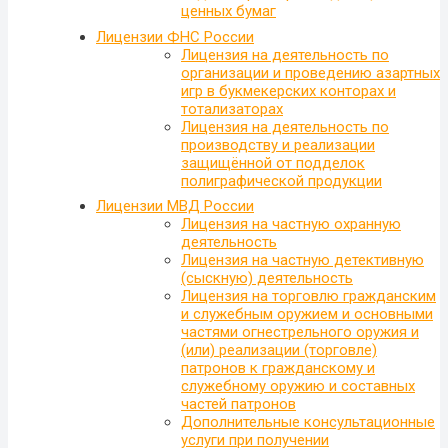
ценных бумаг
Лицензии ФНС России
Лицензия на деятельность по
организации и проведению азартных
игр в букмекерских конторах и
тотализаторах
Лицензия на деятельность по
производству и реализации
защищённой от подделок
полиграфической продукции
Лицензии МВД России
Лицензия на частную охранную
деятельность
Лицензия на частную детективную
(сыскную) деятельность
Лицензия на торговлю гражданским
и служебным оружием и основными
частями огнестрельного оружия и
(или) реализации (торговле)
патронов к гражданскому и
служебному оружию и составных
частей патронов
Дополнительные консультационные
услуги при получении