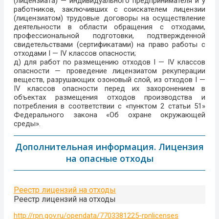
(лицензиата) — индивидуального предпринимателя и у
работников, заключивших с соискателем лицензии
(лицензиатом) трудовые договоры на осуществление
деятельности в области обращения с отходами,
профессиональной подготовки, подтвержденной
свидетельствами (сертификатами) на право работы с
отходами I — IV классов опасности;
д) для работ по размещению отходов I — IV классов
опасности — проведение лицензиатом рекуперации
веществ, разрушающих озоновый слой, из отходов I —
IV классов опасности перед их захоронением в
объектах размещения отходов производства и
потребления в соответствии с «пунктом 2 статьи 51»
Федерального закона «Об охране окружающей
среды».
Дополнительная информация. Лицензия
на опасные отходы
Реестр лицензий на отходы
Реестр лицензий на отходы
http://rpn.gov.ru/opendata/7703381225-rpnlicenses