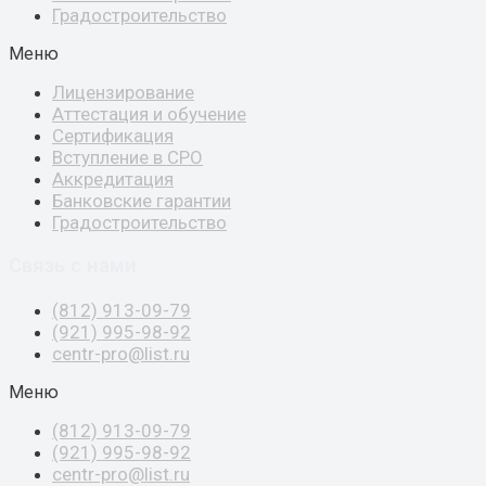
Градостроительство
Меню
Лицензирование
Аттестация и обучение
Сертификация
Вступление в СРО
Аккредитация
Банковские гарантии
Градостроительство
Связь с нами
(812) 913-09-79
(921) 995-98-92
centr-pro@list.ru
Меню
(812) 913-09-79
(921) 995-98-92
centr-pro@list.ru