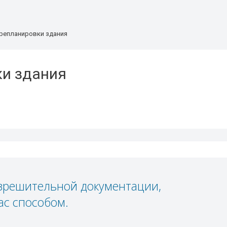
репланировки здания
ки здания
азрешительной документации,
ас способом.